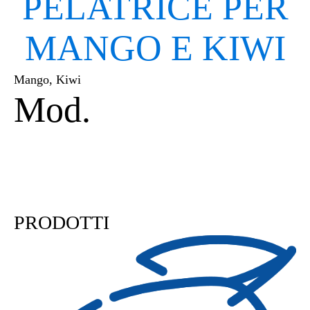
PELATRICE PER
MANGO E KIWI
Mango, Kiwi
Mod.
PL4M | PL6M |
PL8M
PRODOTTI