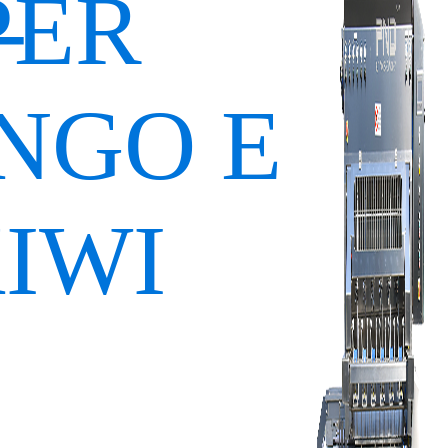
-
PER
NGO E
IWI
8