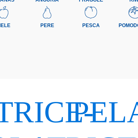
ELE
PERE
PESCA
POMODO
TRICE-
PEL