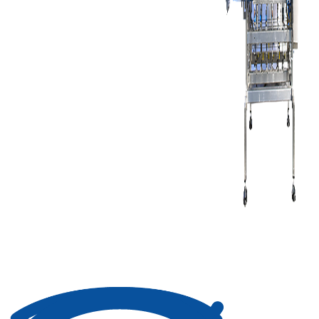
 |
 |
M