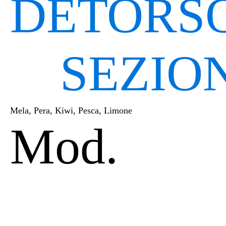
DETORSO
SEZIO
Mela, Pera, Kiwi, Pesca, Limone
Mod.
PL2 | PL4 