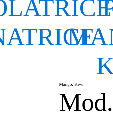
LATRICE
NATRICE
MA
K
Mango, Kiwi
| PL6 | PL
Mod.