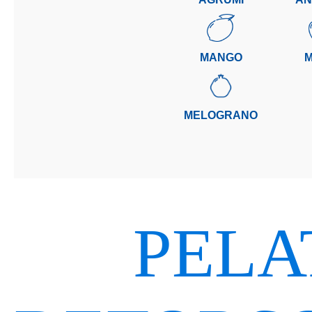
MANGO
M
MELOGRANO
PELA