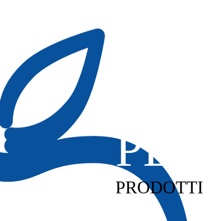
PL4M
PL6M
PL8
PRODOTTI