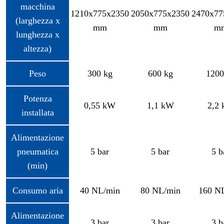
macchina
1210x775x2350
2050x775x2350
2470x77
(larghezza x
mm
mm
m
lunghezza x
altezza)
Peso
300 kg
600 kg
1200
Potenza
0,55 kW
1,1 kW
2,2
installata
Alimentazione
pneumatica
5 bar
5 bar
5 b
(min)
Consumo aria
40 NL/min
80 NL/min
160 N
Alimentazione
3 bar
3 bar
3 b