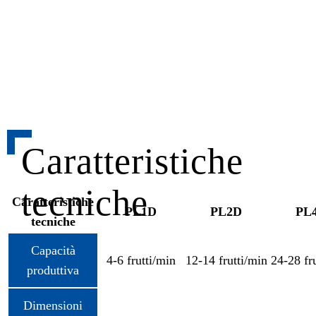
Caratteristiche
tecniche
Caratteristiche
PL1D
PL2D
PL
tecniche
Capacità
4-6 frutti/min
12-14 frutti/min
24-28 fr
produttiva
Dimensioni