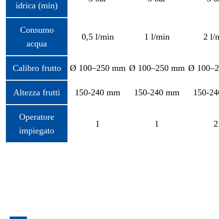
idrica (min)
Consumo
0,5 l/min
1 l/min
2 l/
acqua
Calibro frutto
Ø 100–250 mm
Ø 100–250 mm
Ø 100–
Altezza frutti
150-240 mm
150-240 mm
150-2
Operatore
1
1
2
impiegato