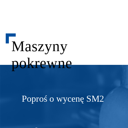
Maszyny
pokrewne
Poproś o wycenę
SM2