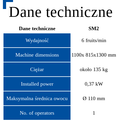
Dane techniczne
Dane techniczne
SM2
Wydajność
6 fruits/min
Machine dimensions
1100x 815x1300 mm
Ciężar
około 135 kg
Installed power
0,37 kW
Maksymalna średnica owocu
Ø 110 mm
No. of operators
1