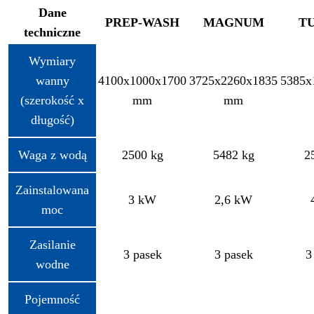
Dane
PREP-WASH
MAGNUM
T
techniczne
Wymiary
wanny
4100x1000x1700
3725x2260x1835
5385x
(szerokość x
mm
mm
długość)
Waga z wodą
2500 kg
5482 kg
2
Zainstalowana
3 kW
2,6 kW
moc
Zasilanie
3 pasek
3 pasek
3
wodne
Pojemność