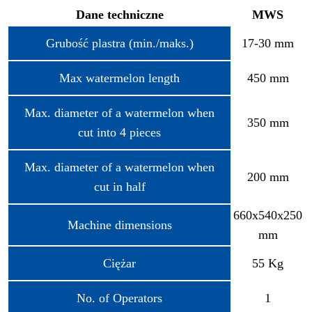
Dane techniczne
MWS
Grubość plastra (min./maks.)
17-30 mm
Max watermelon length
450 mm
Max. diameter of a watermelon when
350 mm
cut into 4 pieces
Max. diameter of a watermelon when
200 mm
cut in half
660x540x250
Machine dimensions
mm
Ciężar
55 Kg
No. of Operators
1