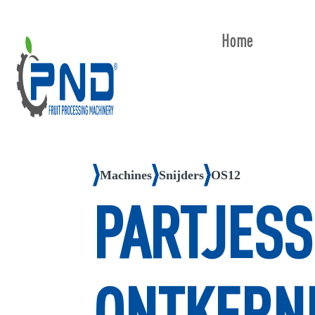
Home
Machines
Snijders
OS12
PARTJESS
ONTKERN