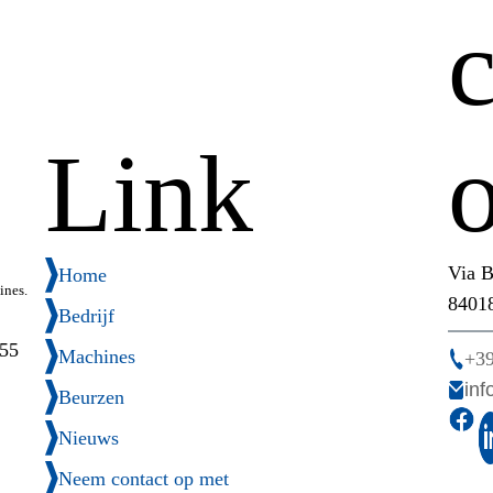
Link
Via B
Home
ines.
84018
Bedrijf
55
Machines
+39
inf
Beurzen
Nieuws
Neem contact op met