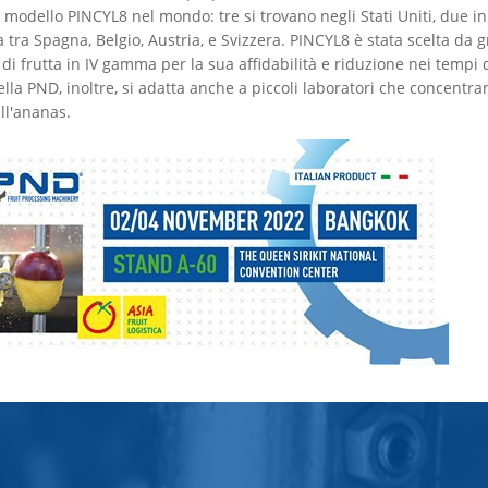
ci modello PINCYL8 nel mondo: tre si trovano negli Stati Uniti, due i
a tra Spagna, Belgio, Austria, e Svizzera. PINCYL8 è stata scelta da 
 di frutta in IV gamma per la sua affidabilità e riduzione nei tempi d
della PND, inoltre, si adatta anche a piccoli laboratori che concentra
ll'ananas.