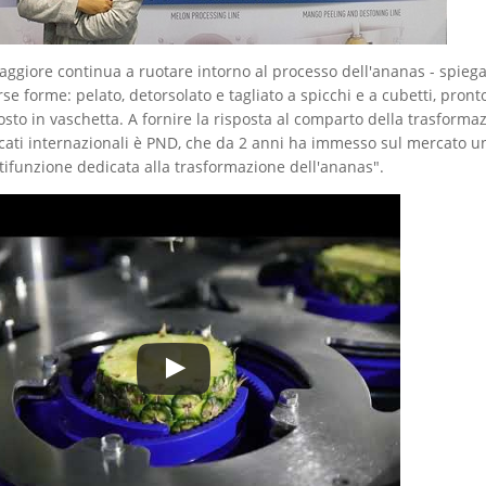
aggiore continua a ruotare intorno al processo dell'ananas - spiega
rse forme: pelato, detorsolato e tagliato a spicchi e a cubetti, pron
sto in vaschetta. A fornire la risposta al comparto della trasforma
cati internazionali è PND, che da 2 anni ha immesso sul mercato 
ifunzione dedicata alla trasformazione dell'ananas".