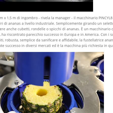
 m x 1,5 m di ingombro - rivela la manager - il macchinario PINCYL
dri di ananas a livello industriale. Semplicemente girando un seletto
re anche cubetti, rondelle o spicchi di ananas. È un macchinario c
, ha riscontrato parecchio successo in Europa e in America. Con i suo
ti, robusta, semplice da sanificare e affidabile, la fustellatrice an
te successo in diversi mercati ed è la macchina più richiesta in qu