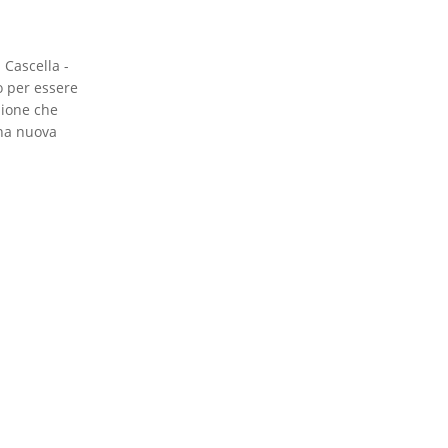
 Cascella -
to per essere
zione che
una nuova