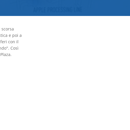
a scorsa
tica e poi a
eri con il
ndo". Così
hPlaza.