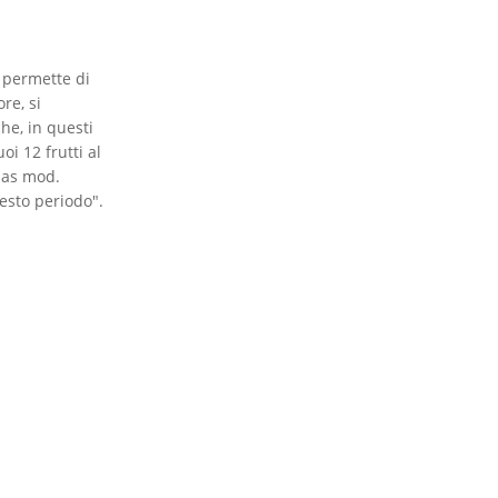
8 permette di
re, si
he, in questi
i 12 frutti al
anas mod.
esto periodo".