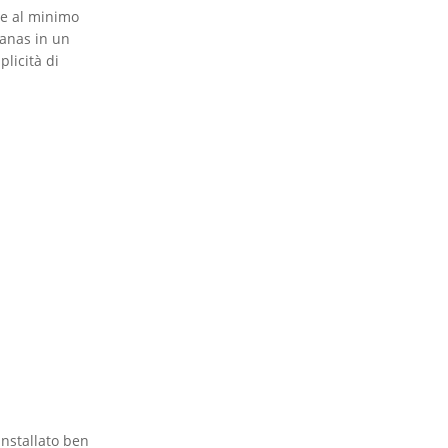
he al minimo
ananas in un
plicità di
installato ben