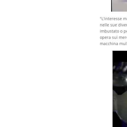
"L'interesse m
nelle sue dive
imbustato o po
opera sui mer
macchina mult