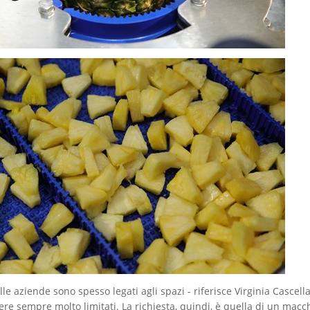
lle aziende sono spesso legati agli spazi - riferisce Virginia Cascell
e sempre molto limitati. La richiesta, quindi, è quella di un macc