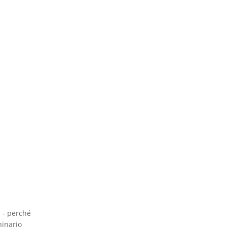
a - perché
hinario