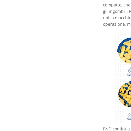
compatto, che
gli ingombri. P
unico macchina
operazione, ma
PND continua a