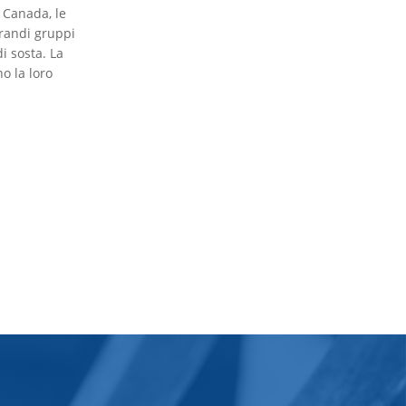
n Canada, le
grandi gruppi
i sosta. La
no la loro