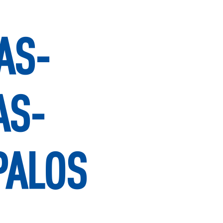
AS-
AS-
PALOS