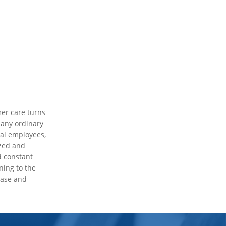
mer care turns
 any ordinary
ual employees,
ized and
d constant
ning to the
hase and