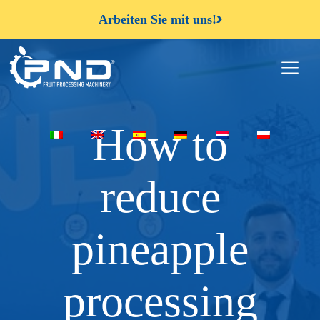
Arbeiten Sie mit uns!
How to
reduce
pineapple
processing