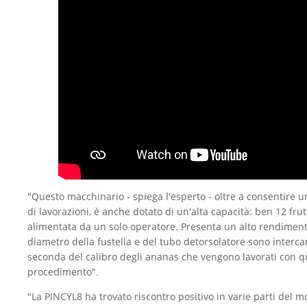
"Questo macchinario - spiega l'esperto - oltre a consentire u
di lavorazioni, è anche dotato di un'alta capacità: ben 12 frut
alimentata da un solo operatore. Presenta un alto rendiment
diametro della fustella e del tubo detorsolatore sono interca
seconda del calibro degli ananas che vengono lavorati con q
procedimento".
"La PINCYL8 ha trovato riscontro positivo in varie parti del m