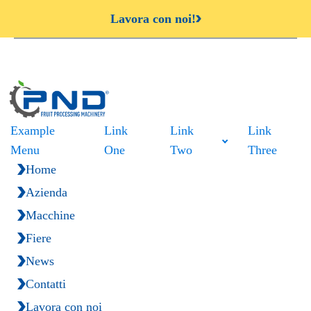
Lavora con noi!
Example
Link
Link
Link
Menu
One
Two
Three
Home
Azienda
Macchine
Fiere
News
Contatti
Lavora con noi