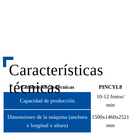
Características
técnicas
Características técnicas
PINCYL8
10-12 frutos/
Capacidad de producción
min
Dimensiones de la máquina (anchura
1500x1460x2521
x longitud x altura)
mm