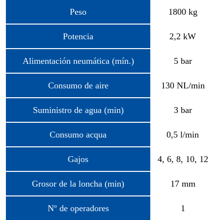
Peso
1800 kg
Potencia
2,2 kW
Alimentación neumática (mín.)
5 bar
Consumo de aire
130 NL/min
Suministro de agua (min)
3 bar
Consumo acqua
0,5 l/min
Gajos
4, 6, 8, 10, 12
Grosor de la loncha (min)
17 mm
Nº de operadores
1