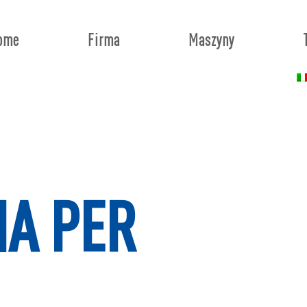
ome
Firma
Maszyny
NA PER