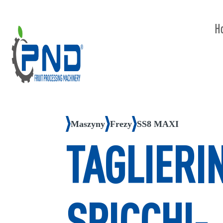
H
Maszyny
Frezy
SS8 MAXI
TAGLIERI
SPICCHI-