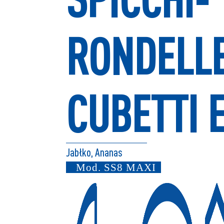
RONDELL
CUBETTI E
Jabłko, Ananas
Mod.
SS8 MAXI